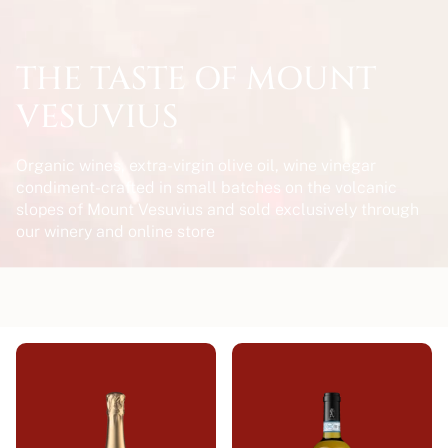
THE TASTE OF MOUNT
VESUVIUS
Organic wines, extra-virgin olive oil, wine vinegar
condiment-crafted in small batches on the volcanic
slopes of Mount Vesuvius and sold exclusively through
our winery and online store